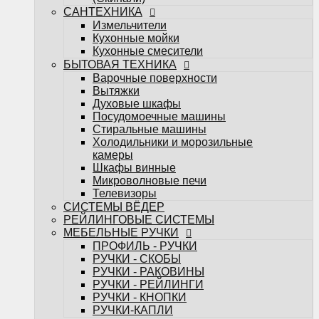
Телевизоры
САНТЕХНИКА
СИСТЕМЫ ВЁДЕР
Измельчители
РЕЙЛИНГОВЫЕ СИСТЕМЫ
Кухонные мойки
МЕБЕЛЬНЫЕ РУЧКИ
Кухонные смесители
ПРОФИЛЬ - РУЧКИ
БЫТОВАЯ ТЕХНИКА
РУЧКИ - СКОБЫ
Варочные поверхности
РУЧКИ - РАКОВИНЫ
Вытяжки
РУЧКИ - РЕЙЛИНГИ
Духовые шкафы
РУЧКИ - КНОПКИ
Посудомоечные машины
РУЧКИ-КАПЛИ
Стиральные машины
МЕБЕЛЬНЫЕ КРЮЧКИ
Холодильники и морозильные
Поддоны под мойку
камеры
Посудосушители
Шкафы винные
Кухонные лотки
Микроволновые печи
Подсветка для мебели
Телевизоры
НАПОЛНЕНИЕ ДЛЯ КУХОНЬ
СИСТЕМЫ ВЁДЕР
НАПОЛНЕНИЕ ДЛЯ ШКАФОВ
РЕЙЛИНГОВЫЕ СИСТЕМЫ
Настольные плинтуса
МЕБЕЛЬНЫЕ РУЧКИ
Плинтус LB-15
ПРОФИЛЬ - РУЧКИ
Плинтус LB-23
РУЧКИ - СКОБЫ
Плинтус LB-38
РУЧКИ - РАКОВИНЫ
Мебельные опоры
РУЧКИ - РЕЙЛИНГИ
Декоративные элементы для мебели
РУЧКИ - КНОПКИ
Планки
РУЧКИ-КАПЛИ
Планки для стеновых панелей и