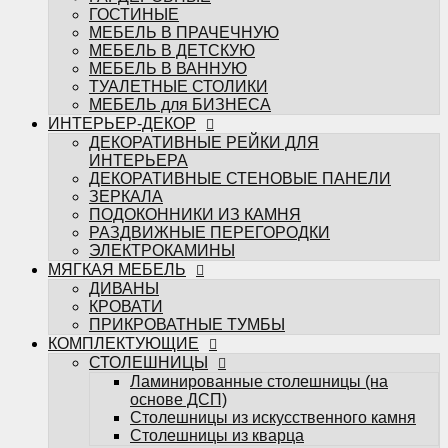
ЭЛЕКТРОКАМИНЫ
ГОСТИНЫЕ
МЯГКАЯ МЕБЕЛЬ
МЕБЕЛЬ В ПРАЧЕЧНУЮ
ДИВАНЫ
МЕБЕЛЬ В ДЕТСКУЮ
КРОВАТИ
МЕБЕЛЬ В ВАННУЮ
ПРИКРОВАТНЫЕ ТУМБЫ
ТУАЛЕТНЫЕ СТОЛИКИ
КОМПЛЕКТУЮЩИЕ
МЕБЕЛЬ для БИЗНЕСА
СТОЛЕШНИЦЫ
ИНТЕРЬЕР-ДЕКОР
Ламинированные столешницы (на
ДЕКОРАТИВНЫЕ РЕЙКИ ДЛЯ
основе ДСП)
ИНТЕРЬЕРА
Столешницы из искусственного камня
ДЕКОРАТИВНЫЕ СТЕНОВЫЕ ПАНЕЛИ
Столешницы из кварца
ЗЕРКАЛА
МЕБЕЛЬНЫЕ ФАСАДЫ
ПОДОКОННИКИ ИЗ КАМНЯ
ФРЕЗЕРОВКИ МЕБАСО
РАЗДВИЖНЫЕ ПЕРЕГОРОДКИ
ФАСАДЫ В ПЛАСТИКЕ
ЭЛЕКТРОКАМИНЫ
Фасады CLEAF
МЯГКАЯ МЕБЕЛЬ
Фасады FENIX
ДИВАНЫ
Фасады ALVIC
КРОВАТИ
Фасады MATTELUX
ПРИКРОВАТНЫЕ ТУМБЫ
Фасады ARPA
КОМПЛЕКТУЮЩИЕ
Фасады AGT
СТОЛЕШНИЦЫ
КРАШЕННЫЕ ФАСАДЫ (ЭМАЛЬ)
Ламинированные столешницы (на
ФАСАДЫ В ПЛЁНКЕ ПВХ
основе ДСП)
Пленки ADILET
Столешницы из искусственного камня
Пленки GREENWOOD
Столешницы из кварца
Пленки ТАДЖ