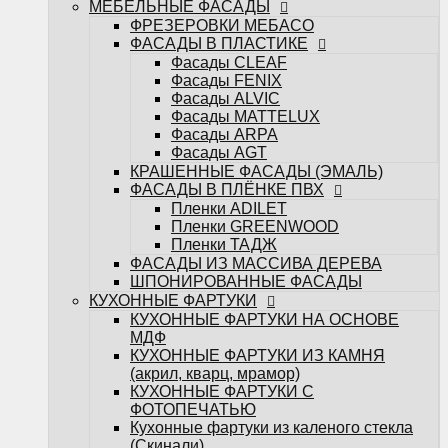
МЕБЕЛЬНЫЕ ФАСАДЫ
ФАСАДЫ ИЗ МАССИВА ДЕРЕВА
ФРЕЗЕРОВКИ МЕБАСО
ШПОНИРОВАННЫЕ ФАСАДЫ
ФАСАДЫ В ПЛАСТИКЕ
КУХОННЫЕ ФАРТУКИ
Фасады CLEAF
КУХОННЫЕ ФАРТУКИ НА ОСНОВЕ
Фасады FENIX
МДФ
Фасады ALVIC
КУХОННЫЕ ФАРТУКИ ИЗ КАМНЯ
Фасады MATTELUX
(акрил, кварц, мрамор)
Фасады ARPA
КУХОННЫЕ ФАРТУКИ С
Фасады AGT
ФОТОПЕЧАТЬЮ
КРАШЕННЫЕ ФАСАДЫ (ЭМАЛЬ)
Кухонные фартуки из каленого стекла
ФАСАДЫ В ПЛЁНКЕ ПВХ
(Скинали)
Пленки ADILET
САНТЕХНИКА
Пленки GREENWOOD
Измельчители
Пленки ТАДЖ
Кухонные мойки
ФАСАДЫ ИЗ МАССИВА ДЕРЕВА
Кухонные смесители
ШПОНИРОВАННЫЕ ФАСАДЫ
БЫТОВАЯ ТЕХНИКА
КУХОННЫЕ ФАРТУКИ
Варочные поверхности
КУХОННЫЕ ФАРТУКИ НА ОСНОВЕ
Вытяжки
МДФ
Духовые шкафы
КУХОННЫЕ ФАРТУКИ ИЗ КАМНЯ
Посудомоечные машины
(акрил, кварц, мрамор)
Стиральные машины
КУХОННЫЕ ФАРТУКИ С
Холодильники и морозильные камеры
ФОТОПЕЧАТЬЮ
Шкафы винные
Кухонные фартуки из каленого стекла
Микроволновые печи
(Скинали)