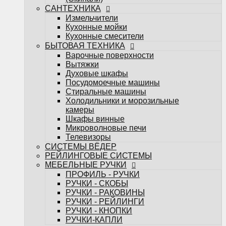
Телевизоры
САНТЕХНИКА
СИСТЕМЫ ВЁДЕР
Измельчители
РЕЙЛИНГОВЫЕ СИСТЕМЫ
Кухонные мойки
МЕБЕЛЬНЫЕ РУЧКИ
Кухонные смесители
ПРОФИЛЬ - РУЧКИ
БЫТОВАЯ ТЕХНИКА
РУЧКИ - СКОБЫ
Варочные поверхности
РУЧКИ - РАКОВИНЫ
Вытяжки
РУЧКИ - РЕЙЛИНГИ
Духовые шкафы
РУЧКИ - КНОПКИ
Посудомоечные машины
РУЧКИ-КАПЛИ
Стиральные машины
МЕБЕЛЬНЫЕ КРЮЧКИ
Холодильники и морозильные
Поддоны под мойку
камеры
Посудосушители
Шкафы винные
Кухонные лотки
Микроволновые печи
Подсветка для мебели
Телевизоры
НАПОЛНЕНИЕ ДЛЯ КУХОНЬ
СИСТЕМЫ ВЁДЕР
НАПОЛНЕНИЕ ДЛЯ ШКАФОВ
РЕЙЛИНГОВЫЕ СИСТЕМЫ
Настольные плинтуса
МЕБЕЛЬНЫЕ РУЧКИ
Плинтус LB-15
ПРОФИЛЬ - РУЧКИ
Плинтус LB-23
РУЧКИ - СКОБЫ
Плинтус LB-38
РУЧКИ - РАКОВИНЫ
Мебельные опоры
РУЧКИ - РЕЙЛИНГИ
Декоративные элементы для мебели
РУЧКИ - КНОПКИ
Планки
РУЧКИ-КАПЛИ
Планки для стеновых панелей и