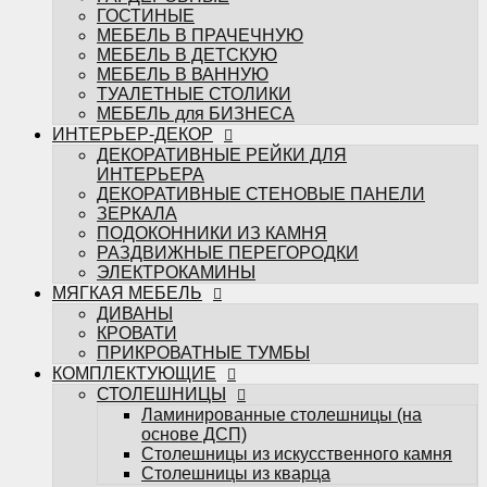
ЭЛЕКТРОКАМИНЫ
ГОСТИНЫЕ
МЯГКАЯ МЕБЕЛЬ
МЕБЕЛЬ В ПРАЧЕЧНУЮ
ДИВАНЫ
МЕБЕЛЬ В ДЕТСКУЮ
КРОВАТИ
МЕБЕЛЬ В ВАННУЮ
ПРИКРОВАТНЫЕ ТУМБЫ
ТУАЛЕТНЫЕ СТОЛИКИ
КОМПЛЕКТУЮЩИЕ
МЕБЕЛЬ для БИЗНЕСА
СТОЛЕШНИЦЫ
ИНТЕРЬЕР-ДЕКОР
Ламинированные столешницы (на
ДЕКОРАТИВНЫЕ РЕЙКИ ДЛЯ
основе ДСП)
ИНТЕРЬЕРА
Столешницы из искусственного камня
ДЕКОРАТИВНЫЕ СТЕНОВЫЕ ПАНЕЛИ
Столешницы из кварца
ЗЕРКАЛА
МЕБЕЛЬНЫЕ ФАСАДЫ
ПОДОКОННИКИ ИЗ КАМНЯ
ФРЕЗЕРОВКИ МЕБАСО
РАЗДВИЖНЫЕ ПЕРЕГОРОДКИ
ФАСАДЫ В ПЛАСТИКЕ
ЭЛЕКТРОКАМИНЫ
Фасады CLEAF
МЯГКАЯ МЕБЕЛЬ
Фасады FENIX
ДИВАНЫ
Фасады ALVIC
КРОВАТИ
Фасады MATTELUX
ПРИКРОВАТНЫЕ ТУМБЫ
Фасады ARPA
КОМПЛЕКТУЮЩИЕ
Фасады AGT
СТОЛЕШНИЦЫ
КРАШЕННЫЕ ФАСАДЫ (ЭМАЛЬ)
Ламинированные столешницы (на
ФАСАДЫ В ПЛЁНКЕ ПВХ
основе ДСП)
Пленки ADILET
Столешницы из искусственного камня
Пленки GREENWOOD
Столешницы из кварца
Пленки ТАДЖ