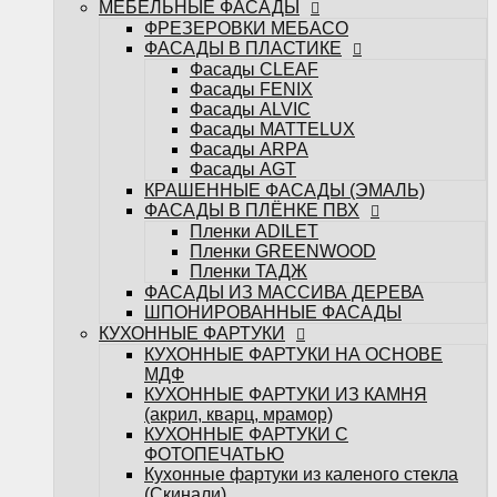
МЕБЕЛЬНЫЕ ФАСАДЫ
ФАСАДЫ ИЗ МАССИВА ДЕРЕВА
ФРЕЗЕРОВКИ МЕБАСО
ШПОНИРОВАННЫЕ ФАСАДЫ
ФАСАДЫ В ПЛАСТИКЕ
КУХОННЫЕ ФАРТУКИ
Фасады CLEAF
КУХОННЫЕ ФАРТУКИ НА ОСНОВЕ
Фасады FENIX
МДФ
Фасады ALVIC
КУХОННЫЕ ФАРТУКИ ИЗ КАМНЯ
Фасады MATTELUX
(акрил, кварц, мрамор)
Фасады ARPA
КУХОННЫЕ ФАРТУКИ С
Фасады AGT
ФОТОПЕЧАТЬЮ
КРАШЕННЫЕ ФАСАДЫ (ЭМАЛЬ)
Кухонные фартуки из каленого стекла
ФАСАДЫ В ПЛЁНКЕ ПВХ
(Скинали)
Пленки ADILET
САНТЕХНИКА
Пленки GREENWOOD
Измельчители
Пленки ТАДЖ
Кухонные мойки
ФАСАДЫ ИЗ МАССИВА ДЕРЕВА
Кухонные смесители
ШПОНИРОВАННЫЕ ФАСАДЫ
БЫТОВАЯ ТЕХНИКА
КУХОННЫЕ ФАРТУКИ
Варочные поверхности
КУХОННЫЕ ФАРТУКИ НА ОСНОВЕ
Вытяжки
МДФ
Духовые шкафы
КУХОННЫЕ ФАРТУКИ ИЗ КАМНЯ
Посудомоечные машины
(акрил, кварц, мрамор)
Стиральные машины
КУХОННЫЕ ФАРТУКИ С
Холодильники и морозильные камеры
ФОТОПЕЧАТЬЮ
Шкафы винные
Кухонные фартуки из каленого стекла
Микроволновые печи
(Скинали)