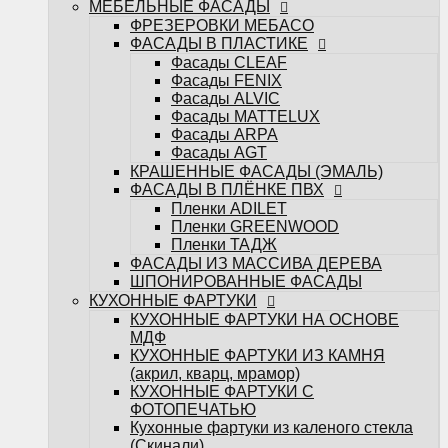
МЕБЕЛЬНЫЕ ФАСАДЫ
ФАСАДЫ ИЗ МАССИВА ДЕРЕВА
ФРЕЗЕРОВКИ МЕБАСО
ШПОНИРОВАННЫЕ ФАСАДЫ
ФАСАДЫ В ПЛАСТИКЕ
КУХОННЫЕ ФАРТУКИ
Фасады CLEAF
КУХОННЫЕ ФАРТУКИ НА ОСНОВЕ
Фасады FENIX
МДФ
Фасады ALVIC
КУХОННЫЕ ФАРТУКИ ИЗ КАМНЯ
Фасады MATTELUX
(акрил, кварц, мрамор)
Фасады ARPA
КУХОННЫЕ ФАРТУКИ С
Фасады AGT
ФОТОПЕЧАТЬЮ
КРАШЕННЫЕ ФАСАДЫ (ЭМАЛЬ)
Кухонные фартуки из каленого стекла
ФАСАДЫ В ПЛЁНКЕ ПВХ
(Скинали)
Пленки ADILET
САНТЕХНИКА
Пленки GREENWOOD
Измельчители
Пленки ТАДЖ
Кухонные мойки
ФАСАДЫ ИЗ МАССИВА ДЕРЕВА
Кухонные смесители
ШПОНИРОВАННЫЕ ФАСАДЫ
БЫТОВАЯ ТЕХНИКА
КУХОННЫЕ ФАРТУКИ
Варочные поверхности
КУХОННЫЕ ФАРТУКИ НА ОСНОВЕ
Вытяжки
МДФ
Духовые шкафы
КУХОННЫЕ ФАРТУКИ ИЗ КАМНЯ
Посудомоечные машины
(акрил, кварц, мрамор)
Стиральные машины
КУХОННЫЕ ФАРТУКИ С
Холодильники и морозильные камеры
ФОТОПЕЧАТЬЮ
Шкафы винные
Кухонные фартуки из каленого стекла
Микроволновые печи
(Скинали)