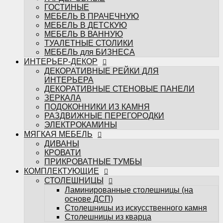
ЭЛЕКТРОКАМИНЫ
ГОСТИНЫЕ
МЯГКАЯ МЕБЕЛЬ
МЕБЕЛЬ В ПРАЧЕЧНУЮ
ДИВАНЫ
МЕБЕЛЬ В ДЕТСКУЮ
КРОВАТИ
МЕБЕЛЬ В ВАННУЮ
ПРИКРОВАТНЫЕ ТУМБЫ
ТУАЛЕТНЫЕ СТОЛИКИ
КОМПЛЕКТУЮЩИЕ
МЕБЕЛЬ для БИЗНЕСА
СТОЛЕШНИЦЫ
ИНТЕРЬЕР-ДЕКОР
Ламинированные столешницы (на
ДЕКОРАТИВНЫЕ РЕЙКИ ДЛЯ
основе ДСП)
ИНТЕРЬЕРА
Столешницы из искусственного камня
ДЕКОРАТИВНЫЕ СТЕНОВЫЕ ПАНЕЛИ
Столешницы из кварца
ЗЕРКАЛА
МЕБЕЛЬНЫЕ ФАСАДЫ
ПОДОКОННИКИ ИЗ КАМНЯ
ФРЕЗЕРОВКИ МЕБАСО
РАЗДВИЖНЫЕ ПЕРЕГОРОДКИ
ФАСАДЫ В ПЛАСТИКЕ
ЭЛЕКТРОКАМИНЫ
Фасады CLEAF
МЯГКАЯ МЕБЕЛЬ
Фасады FENIX
ДИВАНЫ
Фасады ALVIC
КРОВАТИ
Фасады MATTELUX
ПРИКРОВАТНЫЕ ТУМБЫ
Фасады ARPA
КОМПЛЕКТУЮЩИЕ
Фасады AGT
СТОЛЕШНИЦЫ
КРАШЕННЫЕ ФАСАДЫ (ЭМАЛЬ)
Ламинированные столешницы (на
ФАСАДЫ В ПЛЁНКЕ ПВХ
основе ДСП)
Пленки ADILET
Столешницы из искусственного камня
Пленки GREENWOOD
Столешницы из кварца
Пленки ТАДЖ