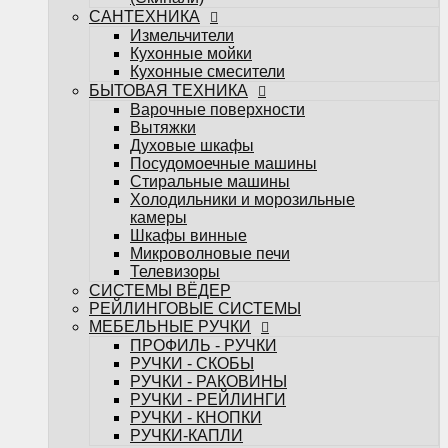
Телевизоры
САНТЕХНИКА
СИСТЕМЫ ВЁДЕР
Измельчители
РЕЙЛИНГОВЫЕ СИСТЕМЫ
Кухонные мойки
МЕБЕЛЬНЫЕ РУЧКИ
Кухонные смесители
ПРОФИЛЬ - РУЧКИ
БЫТОВАЯ ТЕХНИКА
РУЧКИ - СКОБЫ
Варочные поверхности
РУЧКИ - РАКОВИНЫ
Вытяжки
РУЧКИ - РЕЙЛИНГИ
Духовые шкафы
РУЧКИ - КНОПКИ
Посудомоечные машины
РУЧКИ-КАПЛИ
Стиральные машины
МЕБЕЛЬНЫЕ КРЮЧКИ
Холодильники и морозильные
Поддоны под мойку
камеры
Посудосушители
Шкафы винные
Кухонные лотки
Микроволновые печи
Подсветка для мебели
Телевизоры
НАПОЛНЕНИЕ ДЛЯ КУХОНЬ
СИСТЕМЫ ВЁДЕР
НАПОЛНЕНИЕ ДЛЯ ШКАФОВ
РЕЙЛИНГОВЫЕ СИСТЕМЫ
Настольные плинтуса
МЕБЕЛЬНЫЕ РУЧКИ
Плинтус LB-15
ПРОФИЛЬ - РУЧКИ
Плинтус LB-23
РУЧКИ - СКОБЫ
Плинтус LB-38
РУЧКИ - РАКОВИНЫ
Мебельные опоры
РУЧКИ - РЕЙЛИНГИ
Декоративные элементы для мебели
РУЧКИ - КНОПКИ
Планки
РУЧКИ-КАПЛИ
Планки для стеновых панелей и