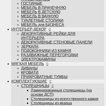
ЭЛЕКТРОКАМИНЫ
ГОСТИНЫЕ
МЯГКАЯ МЕБЕЛЬ
МЕБЕЛЬ В ПРАЧЕЧНУЮ
ДИВАНЫ
МЕБЕЛЬ В ДЕТСКУЮ
КРОВАТИ
МЕБЕЛЬ В ВАННУЮ
ПРИКРОВАТНЫЕ ТУМБЫ
ТУАЛЕТНЫЕ СТОЛИКИ
КОМПЛЕКТУЮЩИЕ
МЕБЕЛЬ для БИЗНЕСА
СТОЛЕШНИЦЫ
ИНТЕРЬЕР-ДЕКОР
Ламинированные столешницы (на
ДЕКОРАТИВНЫЕ РЕЙКИ ДЛЯ
основе ДСП)
ИНТЕРЬЕРА
Столешницы из искусственного камня
ДЕКОРАТИВНЫЕ СТЕНОВЫЕ ПАНЕЛИ
Столешницы из кварца
ЗЕРКАЛА
МЕБЕЛЬНЫЕ ФАСАДЫ
ПОДОКОННИКИ ИЗ КАМНЯ
ФРЕЗЕРОВКИ МЕБАСО
РАЗДВИЖНЫЕ ПЕРЕГОРОДКИ
ФАСАДЫ В ПЛАСТИКЕ
ЭЛЕКТРОКАМИНЫ
Фасады CLEAF
МЯГКАЯ МЕБЕЛЬ
Фасады FENIX
ДИВАНЫ
Фасады ALVIC
КРОВАТИ
Фасады MATTELUX
ПРИКРОВАТНЫЕ ТУМБЫ
Фасады ARPA
КОМПЛЕКТУЮЩИЕ
Фасады AGT
СТОЛЕШНИЦЫ
КРАШЕННЫЕ ФАСАДЫ (ЭМАЛЬ)
Ламинированные столешницы (на
ФАСАДЫ В ПЛЁНКЕ ПВХ
основе ДСП)
Пленки ADILET
Столешницы из искусственного камня
Пленки GREENWOOD
Столешницы из кварца
Пленки ТАДЖ