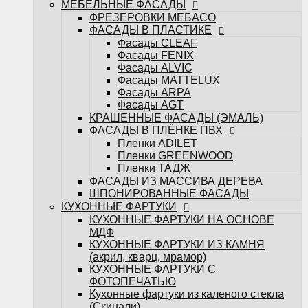
МЕБЕЛЬНЫЕ ФАСАДЫ
ФАСАДЫ ИЗ МАССИВА ДЕРЕВА
ФРЕЗЕРОВКИ МЕБАСО
ШПОНИРОВАННЫЕ ФАСАДЫ
ФАСАДЫ В ПЛАСТИКЕ
КУХОННЫЕ ФАРТУКИ
Фасады CLEAF
КУХОННЫЕ ФАРТУКИ НА ОСНОВЕ
Фасады FENIX
МДФ
Фасады ALVIC
КУХОННЫЕ ФАРТУКИ ИЗ КАМНЯ
Фасады MATTELUX
(акрил, кварц, мрамор)
Фасады ARPA
КУХОННЫЕ ФАРТУКИ С
Фасады AGT
ФОТОПЕЧАТЬЮ
КРАШЕННЫЕ ФАСАДЫ (ЭМАЛЬ)
Кухонные фартуки из каленого стекла
ФАСАДЫ В ПЛЁНКЕ ПВХ
(Скинали)
Пленки ADILET
САНТЕХНИКА
Пленки GREENWOOD
Измельчители
Пленки ТАДЖ
Кухонные мойки
ФАСАДЫ ИЗ МАССИВА ДЕРЕВА
Кухонные смесители
ШПОНИРОВАННЫЕ ФАСАДЫ
БЫТОВАЯ ТЕХНИКА
КУХОННЫЕ ФАРТУКИ
Варочные поверхности
КУХОННЫЕ ФАРТУКИ НА ОСНОВЕ
Вытяжки
МДФ
Духовые шкафы
КУХОННЫЕ ФАРТУКИ ИЗ КАМНЯ
Посудомоечные машины
(акрил, кварц, мрамор)
Стиральные машины
КУХОННЫЕ ФАРТУКИ С
Холодильники и морозильные камеры
ФОТОПЕЧАТЬЮ
Шкафы винные
Кухонные фартуки из каленого стекла
Микроволновые печи
(Скинали)