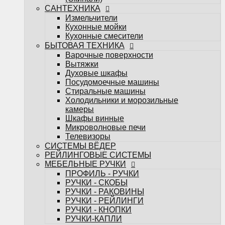
Телевизоры
САНТЕХНИКА
СИСТЕМЫ ВЁДЕР
Измельчители
РЕЙЛИНГОВЫЕ СИСТЕМЫ
Кухонные мойки
МЕБЕЛЬНЫЕ РУЧКИ
Кухонные смесители
ПРОФИЛЬ - РУЧКИ
БЫТОВАЯ ТЕХНИКА
РУЧКИ - СКОБЫ
Варочные поверхности
РУЧКИ - РАКОВИНЫ
Вытяжки
РУЧКИ - РЕЙЛИНГИ
Духовые шкафы
РУЧКИ - КНОПКИ
Посудомоечные машины
РУЧКИ-КАПЛИ
Стиральные машины
МЕБЕЛЬНЫЕ КРЮЧКИ
Холодильники и морозильные
Поддоны под мойку
камеры
Посудосушители
Шкафы винные
Кухонные лотки
Микроволновые печи
Подсветка для мебели
Телевизоры
НАПОЛНЕНИЕ ДЛЯ КУХОНЬ
СИСТЕМЫ ВЁДЕР
НАПОЛНЕНИЕ ДЛЯ ШКАФОВ
РЕЙЛИНГОВЫЕ СИСТЕМЫ
Настольные плинтуса
МЕБЕЛЬНЫЕ РУЧКИ
Плинтус LB-15
ПРОФИЛЬ - РУЧКИ
Плинтус LB-23
РУЧКИ - СКОБЫ
Плинтус LB-38
РУЧКИ - РАКОВИНЫ
Мебельные опоры
РУЧКИ - РЕЙЛИНГИ
Декоративные элементы для мебели
РУЧКИ - КНОПКИ
Планки
РУЧКИ-КАПЛИ
Планки для стеновых панелей и