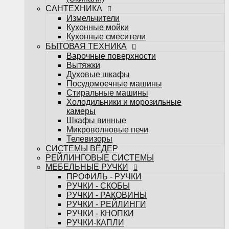
Телевизоры
САНТЕХНИКА
СИСТЕМЫ ВЁДЕР
Измельчители
РЕЙЛИНГОВЫЕ СИСТЕМЫ
Кухонные мойки
МЕБЕЛЬНЫЕ РУЧКИ
Кухонные смесители
ПРОФИЛЬ - РУЧКИ
БЫТОВАЯ ТЕХНИКА
РУЧКИ - СКОБЫ
Варочные поверхности
РУЧКИ - РАКОВИНЫ
Вытяжки
РУЧКИ - РЕЙЛИНГИ
Духовые шкафы
РУЧКИ - КНОПКИ
Посудомоечные машины
РУЧКИ-КАПЛИ
Стиральные машины
МЕБЕЛЬНЫЕ КРЮЧКИ
Холодильники и морозильные
Поддоны под мойку
камеры
Посудосушители
Шкафы винные
Кухонные лотки
Микроволновые печи
Подсветка для мебели
Телевизоры
НАПОЛНЕНИЕ ДЛЯ КУХОНЬ
СИСТЕМЫ ВЁДЕР
НАПОЛНЕНИЕ ДЛЯ ШКАФОВ
РЕЙЛИНГОВЫЕ СИСТЕМЫ
Настольные плинтуса
МЕБЕЛЬНЫЕ РУЧКИ
Плинтус LB-15
ПРОФИЛЬ - РУЧКИ
Плинтус LB-23
РУЧКИ - СКОБЫ
Плинтус LB-38
РУЧКИ - РАКОВИНЫ
Мебельные опоры
РУЧКИ - РЕЙЛИНГИ
Декоративные элементы для мебели
РУЧКИ - КНОПКИ
Планки
РУЧКИ-КАПЛИ
Планки для стеновых панелей и