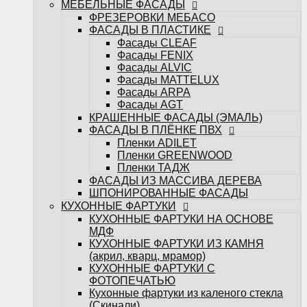
МЕБЕЛЬНЫЕ ФАСАДЫ
ФАСАДЫ ИЗ МАССИВА ДЕРЕВА
ФРЕЗЕРОВКИ МЕБАСО
ШПОНИРОВАННЫЕ ФАСАДЫ
ФАСАДЫ В ПЛАСТИКЕ
КУХОННЫЕ ФАРТУКИ
Фасады CLEAF
КУХОННЫЕ ФАРТУКИ НА ОСНОВЕ
Фасады FENIX
МДФ
Фасады ALVIC
КУХОННЫЕ ФАРТУКИ ИЗ КАМНЯ
Фасады MATTELUX
(акрил, кварц, мрамор)
Фасады ARPA
КУХОННЫЕ ФАРТУКИ С
Фасады AGT
ФОТОПЕЧАТЬЮ
КРАШЕННЫЕ ФАСАДЫ (ЭМАЛЬ)
Кухонные фартуки из каленого стекла
ФАСАДЫ В ПЛЁНКЕ ПВХ
(Скинали)
Пленки ADILET
САНТЕХНИКА
Пленки GREENWOOD
Измельчители
Пленки ТАДЖ
Кухонные мойки
ФАСАДЫ ИЗ МАССИВА ДЕРЕВА
Кухонные смесители
ШПОНИРОВАННЫЕ ФАСАДЫ
БЫТОВАЯ ТЕХНИКА
КУХОННЫЕ ФАРТУКИ
Варочные поверхности
КУХОННЫЕ ФАРТУКИ НА ОСНОВЕ
Вытяжки
МДФ
Духовые шкафы
КУХОННЫЕ ФАРТУКИ ИЗ КАМНЯ
Посудомоечные машины
(акрил, кварц, мрамор)
Стиральные машины
КУХОННЫЕ ФАРТУКИ С
Холодильники и морозильные камеры
ФОТОПЕЧАТЬЮ
Шкафы винные
Кухонные фартуки из каленого стекла
Микроволновые печи
(Скинали)