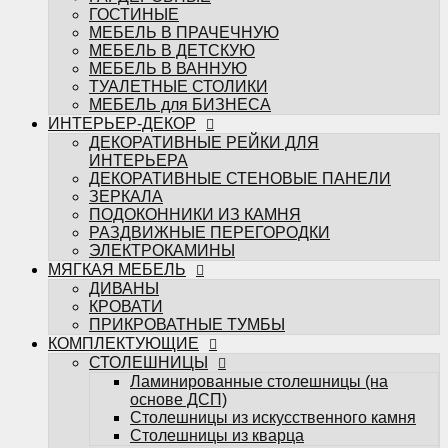
ЭЛЕКТРОКАМИНЫ
ГОСТИНЫЕ
МЯГКАЯ МЕБЕЛЬ
МЕБЕЛЬ В ПРАЧЕЧНУЮ
ДИВАНЫ
МЕБЕЛЬ В ДЕТСКУЮ
КРОВАТИ
МЕБЕЛЬ В ВАННУЮ
ПРИКРОВАТНЫЕ ТУМБЫ
ТУАЛЕТНЫЕ СТОЛИКИ
КОМПЛЕКТУЮЩИЕ
МЕБЕЛЬ для БИЗНЕСА
СТОЛЕШНИЦЫ
ИНТЕРЬЕР-ДЕКОР
Ламинированные столешницы (на
ДЕКОРАТИВНЫЕ РЕЙКИ ДЛЯ
основе ДСП)
ИНТЕРЬЕРА
Столешницы из искусственного камня
ДЕКОРАТИВНЫЕ СТЕНОВЫЕ ПАНЕЛИ
Столешницы из кварца
ЗЕРКАЛА
МЕБЕЛЬНЫЕ ФАСАДЫ
ПОДОКОННИКИ ИЗ КАМНЯ
ФРЕЗЕРОВКИ МЕБАСО
РАЗДВИЖНЫЕ ПЕРЕГОРОДКИ
ФАСАДЫ В ПЛАСТИКЕ
ЭЛЕКТРОКАМИНЫ
Фасады CLEAF
МЯГКАЯ МЕБЕЛЬ
Фасады FENIX
ДИВАНЫ
Фасады ALVIC
КРОВАТИ
Фасады MATTELUX
ПРИКРОВАТНЫЕ ТУМБЫ
Фасады ARPA
КОМПЛЕКТУЮЩИЕ
Фасады AGT
СТОЛЕШНИЦЫ
КРАШЕННЫЕ ФАСАДЫ (ЭМАЛЬ)
Ламинированные столешницы (на
ФАСАДЫ В ПЛЁНКЕ ПВХ
основе ДСП)
Пленки ADILET
Столешницы из искусственного камня
Пленки GREENWOOD
Столешницы из кварца
Пленки ТАДЖ