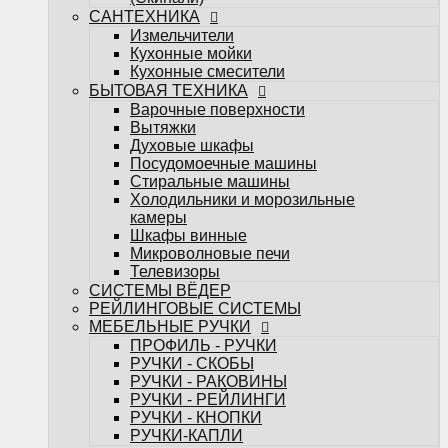
Телевизоры
САНТЕХНИКА
СИСТЕМЫ ВЁДЕР
Измельчители
РЕЙЛИНГОВЫЕ СИСТЕМЫ
Кухонные мойки
МЕБЕЛЬНЫЕ РУЧКИ
Кухонные смесители
ПРОФИЛЬ - РУЧКИ
БЫТОВАЯ ТЕХНИКА
РУЧКИ - СКОБЫ
Варочные поверхности
РУЧКИ - РАКОВИНЫ
Вытяжки
РУЧКИ - РЕЙЛИНГИ
Духовые шкафы
РУЧКИ - КНОПКИ
Посудомоечные машины
РУЧКИ-КАПЛИ
Стиральные машины
МЕБЕЛЬНЫЕ КРЮЧКИ
Холодильники и морозильные
Поддоны под мойку
камеры
Посудосушители
Шкафы винные
Кухонные лотки
Микроволновые печи
Подсветка для мебели
Телевизоры
НАПОЛНЕНИЕ ДЛЯ КУХОНЬ
СИСТЕМЫ ВЁДЕР
НАПОЛНЕНИЕ ДЛЯ ШКАФОВ
РЕЙЛИНГОВЫЕ СИСТЕМЫ
Настольные плинтуса
МЕБЕЛЬНЫЕ РУЧКИ
Плинтус LB-15
ПРОФИЛЬ - РУЧКИ
Плинтус LB-23
РУЧКИ - СКОБЫ
Плинтус LB-38
РУЧКИ - РАКОВИНЫ
Мебельные опоры
РУЧКИ - РЕЙЛИНГИ
Декоративные элементы для мебели
РУЧКИ - КНОПКИ
Планки
РУЧКИ-КАПЛИ
Планки для стеновых панелей и