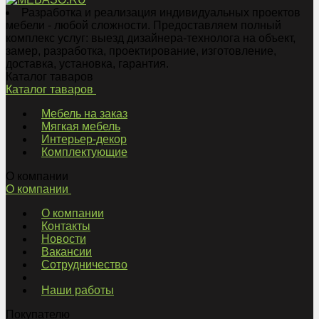
Разработка и реализация индивидуальных проектов
мебели - любой сложности. Предоставляем полный
комплекс услуг: выезд дизайнера-технолога на объект,
замер, разработка, проектирование, изготовление,
доставка, установка, гарантия.
Каталог таваров
Каталог таваров
Мебель на заказ
Мягкая мебель
Интерьер-декор
Комплектующие
О компании
О компании
О компании
Контакты
Новости
Вакансии
Сотрудничество
Наши работы
Покупателю