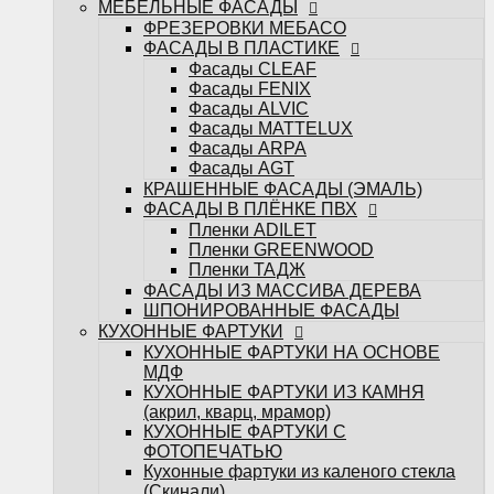
МЕБЕЛЬНЫЕ ФАСАДЫ
ФАСАДЫ ИЗ МАССИВА ДЕРЕВА
ФРЕЗЕРОВКИ МЕБАСО
ШПОНИРОВАННЫЕ ФАСАДЫ
ФАСАДЫ В ПЛАСТИКЕ
КУХОННЫЕ ФАРТУКИ
Фасады CLEAF
КУХОННЫЕ ФАРТУКИ НА ОСНОВЕ
Фасады FENIX
МДФ
Фасады ALVIC
КУХОННЫЕ ФАРТУКИ ИЗ КАМНЯ
Фасады MATTELUX
(акрил, кварц, мрамор)
Фасады ARPA
КУХОННЫЕ ФАРТУКИ С
Фасады AGT
ФОТОПЕЧАТЬЮ
КРАШЕННЫЕ ФАСАДЫ (ЭМАЛЬ)
Кухонные фартуки из каленого стекла
ФАСАДЫ В ПЛЁНКЕ ПВХ
(Скинали)
Пленки ADILET
САНТЕХНИКА
Пленки GREENWOOD
Измельчители
Пленки ТАДЖ
Кухонные мойки
ФАСАДЫ ИЗ МАССИВА ДЕРЕВА
Кухонные смесители
ШПОНИРОВАННЫЕ ФАСАДЫ
БЫТОВАЯ ТЕХНИКА
КУХОННЫЕ ФАРТУКИ
Варочные поверхности
КУХОННЫЕ ФАРТУКИ НА ОСНОВЕ
Вытяжки
МДФ
Духовые шкафы
КУХОННЫЕ ФАРТУКИ ИЗ КАМНЯ
Посудомоечные машины
(акрил, кварц, мрамор)
Стиральные машины
КУХОННЫЕ ФАРТУКИ С
Холодильники и морозильные камеры
ФОТОПЕЧАТЬЮ
Шкафы винные
Кухонные фартуки из каленого стекла
Микроволновые печи
(Скинали)