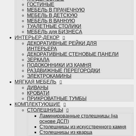
ЭЛЕКТРОКАМИНЫ
ГОСТИНЫЕ
МЯГКАЯ МЕБЕЛЬ
МЕБЕЛЬ В ПРАЧЕЧНУЮ
ДИВАНЫ
МЕБЕЛЬ В ДЕТСКУЮ
КРОВАТИ
МЕБЕЛЬ В ВАННУЮ
ПРИКРОВАТНЫЕ ТУМБЫ
ТУАЛЕТНЫЕ СТОЛИКИ
КОМПЛЕКТУЮЩИЕ
МЕБЕЛЬ для БИЗНЕСА
СТОЛЕШНИЦЫ
ИНТЕРЬЕР-ДЕКОР
Ламинированные столешницы (на
ДЕКОРАТИВНЫЕ РЕЙКИ ДЛЯ
основе ДСП)
ИНТЕРЬЕРА
Столешницы из искусственного камня
ДЕКОРАТИВНЫЕ СТЕНОВЫЕ ПАНЕЛИ
Столешницы из кварца
ЗЕРКАЛА
МЕБЕЛЬНЫЕ ФАСАДЫ
ПОДОКОННИКИ ИЗ КАМНЯ
ФРЕЗЕРОВКИ МЕБАСО
РАЗДВИЖНЫЕ ПЕРЕГОРОДКИ
ФАСАДЫ В ПЛАСТИКЕ
ЭЛЕКТРОКАМИНЫ
Фасады CLEAF
МЯГКАЯ МЕБЕЛЬ
Фасады FENIX
ДИВАНЫ
Фасады ALVIC
КРОВАТИ
Фасады MATTELUX
ПРИКРОВАТНЫЕ ТУМБЫ
Фасады ARPA
КОМПЛЕКТУЮЩИЕ
Фасады AGT
СТОЛЕШНИЦЫ
КРАШЕННЫЕ ФАСАДЫ (ЭМАЛЬ)
Ламинированные столешницы (на
ФАСАДЫ В ПЛЁНКЕ ПВХ
основе ДСП)
Пленки ADILET
Столешницы из искусственного камня
Пленки GREENWOOD
Столешницы из кварца
Пленки ТАДЖ