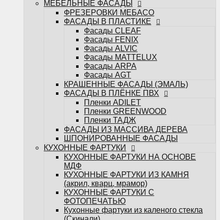
МЕБЕЛЬНЫЕ ФАСАДЫ
ФАСАДЫ ИЗ МАССИВА ДЕРЕВА
ФРЕЗЕРОВКИ МЕБАСО
ШПОНИРОВАННЫЕ ФАСАДЫ
ФАСАДЫ В ПЛАСТИКЕ
КУХОННЫЕ ФАРТУКИ
Фасады CLEAF
КУХОННЫЕ ФАРТУКИ НА ОСНОВЕ
Фасады FENIX
МДФ
Фасады ALVIC
КУХОННЫЕ ФАРТУКИ ИЗ КАМНЯ
Фасады MATTELUX
(акрил, кварц, мрамор)
Фасады ARPA
КУХОННЫЕ ФАРТУКИ С
Фасады AGT
ФОТОПЕЧАТЬЮ
КРАШЕННЫЕ ФАСАДЫ (ЭМАЛЬ)
Кухонные фартуки из каленого стекла
ФАСАДЫ В ПЛЁНКЕ ПВХ
(Скинали)
Пленки ADILET
САНТЕХНИКА
Пленки GREENWOOD
Измельчители
Пленки ТАДЖ
Кухонные мойки
ФАСАДЫ ИЗ МАССИВА ДЕРЕВА
Кухонные смесители
ШПОНИРОВАННЫЕ ФАСАДЫ
БЫТОВАЯ ТЕХНИКА
КУХОННЫЕ ФАРТУКИ
Варочные поверхности
КУХОННЫЕ ФАРТУКИ НА ОСНОВЕ
Вытяжки
МДФ
Духовые шкафы
КУХОННЫЕ ФАРТУКИ ИЗ КАМНЯ
Посудомоечные машины
(акрил, кварц, мрамор)
Стиральные машины
КУХОННЫЕ ФАРТУКИ С
Холодильники и морозильные камеры
ФОТОПЕЧАТЬЮ
Шкафы винные
Кухонные фартуки из каленого стекла
Микроволновые печи
(Скинали)