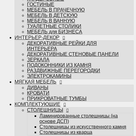
ЭЛЕКТРОКАМИНЫ
ГОСТИНЫЕ
МЯГКАЯ МЕБЕЛЬ
МЕБЕЛЬ В ПРАЧЕЧНУЮ
ДИВАНЫ
МЕБЕЛЬ В ДЕТСКУЮ
КРОВАТИ
МЕБЕЛЬ В ВАННУЮ
ПРИКРОВАТНЫЕ ТУМБЫ
ТУАЛЕТНЫЕ СТОЛИКИ
КОМПЛЕКТУЮЩИЕ
МЕБЕЛЬ для БИЗНЕСА
СТОЛЕШНИЦЫ
ИНТЕРЬЕР-ДЕКОР
Ламинированные столешницы (на
ДЕКОРАТИВНЫЕ РЕЙКИ ДЛЯ
основе ДСП)
ИНТЕРЬЕРА
Столешницы из искусственного камня
ДЕКОРАТИВНЫЕ СТЕНОВЫЕ ПАНЕЛИ
Столешницы из кварца
ЗЕРКАЛА
МЕБЕЛЬНЫЕ ФАСАДЫ
ПОДОКОННИКИ ИЗ КАМНЯ
ФРЕЗЕРОВКИ МЕБАСО
РАЗДВИЖНЫЕ ПЕРЕГОРОДКИ
ФАСАДЫ В ПЛАСТИКЕ
ЭЛЕКТРОКАМИНЫ
Фасады CLEAF
МЯГКАЯ МЕБЕЛЬ
Фасады FENIX
ДИВАНЫ
Фасады ALVIC
КРОВАТИ
Фасады MATTELUX
ПРИКРОВАТНЫЕ ТУМБЫ
Фасады ARPA
КОМПЛЕКТУЮЩИЕ
Фасады AGT
СТОЛЕШНИЦЫ
КРАШЕННЫЕ ФАСАДЫ (ЭМАЛЬ)
Ламинированные столешницы (на
ФАСАДЫ В ПЛЁНКЕ ПВХ
основе ДСП)
Пленки ADILET
Столешницы из искусственного камня
Пленки GREENWOOD
Столешницы из кварца
Пленки ТАДЖ