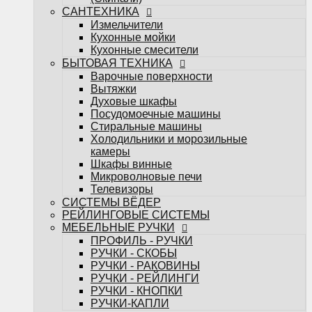
Телевизоры
САНТЕХНИКА
СИСТЕМЫ ВЁДЕР
Измельчители
РЕЙЛИНГОВЫЕ СИСТЕМЫ
Кухонные мойки
МЕБЕЛЬНЫЕ РУЧКИ
Кухонные смесители
ПРОФИЛЬ - РУЧКИ
БЫТОВАЯ ТЕХНИКА
РУЧКИ - СКОБЫ
Варочные поверхности
РУЧКИ - РАКОВИНЫ
Вытяжки
РУЧКИ - РЕЙЛИНГИ
Духовые шкафы
РУЧКИ - КНОПКИ
Посудомоечные машины
РУЧКИ-КАПЛИ
Стиральные машины
МЕБЕЛЬНЫЕ КРЮЧКИ
Холодильники и морозильные
Поддоны под мойку
камеры
Посудосушители
Шкафы винные
Кухонные лотки
Микроволновые печи
Подсветка для мебели
Телевизоры
НАПОЛНЕНИЕ ДЛЯ КУХОНЬ
СИСТЕМЫ ВЁДЕР
НАПОЛНЕНИЕ ДЛЯ ШКАФОВ
РЕЙЛИНГОВЫЕ СИСТЕМЫ
Настольные плинтуса
МЕБЕЛЬНЫЕ РУЧКИ
Плинтус LB-15
ПРОФИЛЬ - РУЧКИ
Плинтус LB-23
РУЧКИ - СКОБЫ
Плинтус LB-38
РУЧКИ - РАКОВИНЫ
Мебельные опоры
РУЧКИ - РЕЙЛИНГИ
Декоративные элементы для мебели
РУЧКИ - КНОПКИ
Планки
РУЧКИ-КАПЛИ
Планки для стеновых панелей и