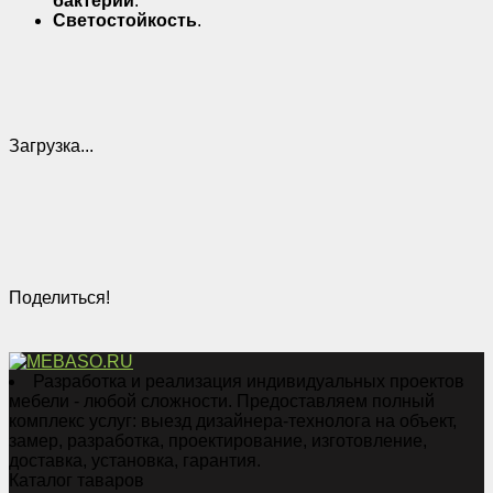
бактерий
.
Светостойкость
.
Загрузка...
Поделиться!
Разработка и реализация индивидуальных проектов
мебели - любой сложности. Предоставляем полный
комплекс услуг: выезд дизайнера-технолога на объект,
замер, разработка, проектирование, изготовление,
доставка, установка, гарантия.
Каталог таваров