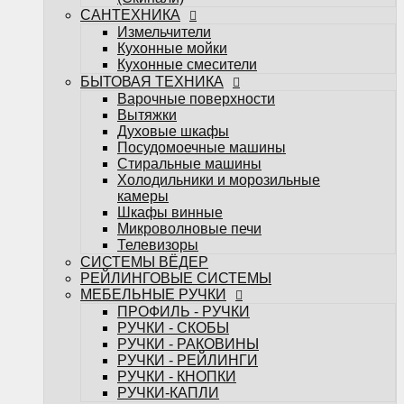
Телевизоры
САНТЕХНИКА
СИСТЕМЫ ВЁДЕР
Измельчители
РЕЙЛИНГОВЫЕ СИСТЕМЫ
Кухонные мойки
МЕБЕЛЬНЫЕ РУЧКИ
Кухонные смесители
ПРОФИЛЬ - РУЧКИ
БЫТОВАЯ ТЕХНИКА
РУЧКИ - СКОБЫ
Варочные поверхности
РУЧКИ - РАКОВИНЫ
Вытяжки
РУЧКИ - РЕЙЛИНГИ
Духовые шкафы
РУЧКИ - КНОПКИ
Посудомоечные машины
РУЧКИ-КАПЛИ
Стиральные машины
МЕБЕЛЬНЫЕ КРЮЧКИ
Холодильники и морозильные
Поддоны под мойку
камеры
Посудосушители
Шкафы винные
Кухонные лотки
Микроволновые печи
Подсветка для мебели
Телевизоры
НАПОЛНЕНИЕ ДЛЯ КУХОНЬ
СИСТЕМЫ ВЁДЕР
НАПОЛНЕНИЕ ДЛЯ ШКАФОВ
РЕЙЛИНГОВЫЕ СИСТЕМЫ
Настольные плинтуса
МЕБЕЛЬНЫЕ РУЧКИ
Плинтус LB-15
ПРОФИЛЬ - РУЧКИ
Плинтус LB-23
РУЧКИ - СКОБЫ
Плинтус LB-38
РУЧКИ - РАКОВИНЫ
Мебельные опоры
РУЧКИ - РЕЙЛИНГИ
Декоративные элементы для мебели
РУЧКИ - КНОПКИ
Планки
РУЧКИ-КАПЛИ
Планки для стеновых панелей и