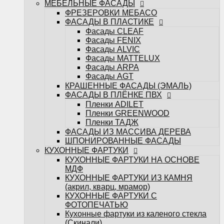
МЕБЕЛЬНЫЕ ФАСАДЫ
ФАСАДЫ ИЗ МАССИВА ДЕРЕВА
ФРЕЗЕРОВКИ МЕБАСО
ШПОНИРОВАННЫЕ ФАСАДЫ
ФАСАДЫ В ПЛАСТИКЕ
КУХОННЫЕ ФАРТУКИ
Фасады CLEAF
КУХОННЫЕ ФАРТУКИ НА ОСНОВЕ
Фасады FENIX
МДФ
Фасады ALVIC
КУХОННЫЕ ФАРТУКИ ИЗ КАМНЯ
Фасады MATTELUX
(акрил, кварц, мрамор)
Фасады ARPA
КУХОННЫЕ ФАРТУКИ С
Фасады AGT
ФОТОПЕЧАТЬЮ
КРАШЕННЫЕ ФАСАДЫ (ЭМАЛЬ)
Кухонные фартуки из каленого стекла
ФАСАДЫ В ПЛЁНКЕ ПВХ
(Скинали)
Пленки ADILET
САНТЕХНИКА
Пленки GREENWOOD
Измельчители
Пленки ТАДЖ
Кухонные мойки
ФАСАДЫ ИЗ МАССИВА ДЕРЕВА
Кухонные смесители
ШПОНИРОВАННЫЕ ФАСАДЫ
БЫТОВАЯ ТЕХНИКА
КУХОННЫЕ ФАРТУКИ
Варочные поверхности
КУХОННЫЕ ФАРТУКИ НА ОСНОВЕ
Вытяжки
МДФ
Духовые шкафы
КУХОННЫЕ ФАРТУКИ ИЗ КАМНЯ
Посудомоечные машины
(акрил, кварц, мрамор)
Стиральные машины
КУХОННЫЕ ФАРТУКИ С
Холодильники и морозильные камеры
ФОТОПЕЧАТЬЮ
Шкафы винные
Кухонные фартуки из каленого стекла
Микроволновые печи
(Скинали)