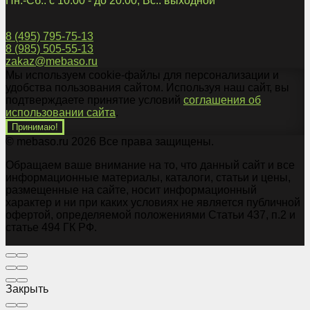
Пн.-Сб.: с 10:00 - до 20:00; Вс.: выходной
8 (495) 795-75-13
8 (985) 505-55-13
zakaz@mebaso.ru
Мы используем cookie-файлы для персонализации и
удобства пользования сайтом. Используя наш сайт, вы
подтверждаете принятие условий
соглашения об
использовании сайта
.
Принимаю!
© mebaso.ru 2026 Все права защищены.
Обращаем ваше внимание на то, что данный сайт и все
информационные материалы, каталоги, статьи и цены,
размещенные на сайте, носит информационный
характер и ни при каких условиях не является публичной
офертой, определяемой положениями Статьи 437, п.2 и
статье 494 ГК РФ.
Закрыть