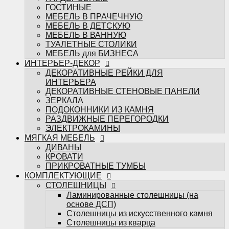
ЭЛЕКТРОКАМИНЫ
ГОСТИНЫЕ
МЯГКАЯ МЕБЕЛЬ
МЕБЕЛЬ В ПРАЧЕЧНУЮ
ДИВАНЫ
МЕБЕЛЬ В ДЕТСКУЮ
КРОВАТИ
МЕБЕЛЬ В ВАННУЮ
ПРИКРОВАТНЫЕ ТУМБЫ
ТУАЛЕТНЫЕ СТОЛИКИ
КОМПЛЕКТУЮЩИЕ
МЕБЕЛЬ для БИЗНЕСА
СТОЛЕШНИЦЫ
ИНТЕРЬЕР-ДЕКОР
Ламинированные столешницы (на
ДЕКОРАТИВНЫЕ РЕЙКИ ДЛЯ
основе ДСП)
ИНТЕРЬЕРА
Столешницы из искусственного камня
ДЕКОРАТИВНЫЕ СТЕНОВЫЕ ПАНЕЛИ
Столешницы из кварца
ЗЕРКАЛА
МЕБЕЛЬНЫЕ ФАСАДЫ
ПОДОКОННИКИ ИЗ КАМНЯ
ФРЕЗЕРОВКИ МЕБАСО
РАЗДВИЖНЫЕ ПЕРЕГОРОДКИ
ФАСАДЫ В ПЛАСТИКЕ
ЭЛЕКТРОКАМИНЫ
Фасады CLEAF
МЯГКАЯ МЕБЕЛЬ
Фасады FENIX
ДИВАНЫ
Фасады ALVIC
КРОВАТИ
Фасады MATTELUX
ПРИКРОВАТНЫЕ ТУМБЫ
Фасады ARPA
КОМПЛЕКТУЮЩИЕ
Фасады AGT
СТОЛЕШНИЦЫ
КРАШЕННЫЕ ФАСАДЫ (ЭМАЛЬ)
Ламинированные столешницы (на
ФАСАДЫ В ПЛЁНКЕ ПВХ
основе ДСП)
Пленки ADILET
Столешницы из искусственного камня
Пленки GREENWOOD
Столешницы из кварца
Пленки ТАДЖ