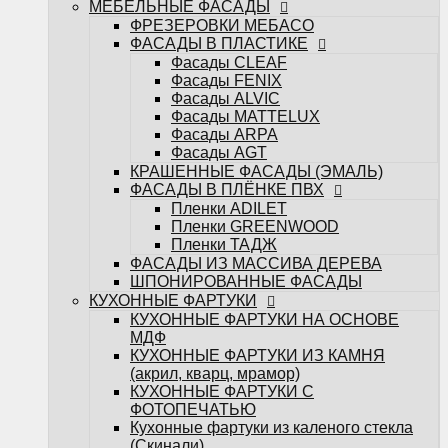
МЕБЕЛЬНЫЕ ФАСАДЫ
ФАСАДЫ ИЗ МАССИВА ДЕРЕВА
ФРЕЗЕРОВКИ МЕБАСО
ШПОНИРОВАННЫЕ ФАСАДЫ
ФАСАДЫ В ПЛАСТИКЕ
КУХОННЫЕ ФАРТУКИ
Фасады CLEAF
КУХОННЫЕ ФАРТУКИ НА ОСНОВЕ
Фасады FENIX
МДФ
Фасады ALVIC
КУХОННЫЕ ФАРТУКИ ИЗ КАМНЯ
Фасады MATTELUX
(акрил, кварц, мрамор)
Фасады ARPA
КУХОННЫЕ ФАРТУКИ С
Фасады AGT
ФОТОПЕЧАТЬЮ
КРАШЕННЫЕ ФАСАДЫ (ЭМАЛЬ)
Кухонные фартуки из каленого стекла
ФАСАДЫ В ПЛЁНКЕ ПВХ
(Скинали)
Пленки ADILET
САНТЕХНИКА
Пленки GREENWOOD
Измельчители
Пленки ТАДЖ
Кухонные мойки
ФАСАДЫ ИЗ МАССИВА ДЕРЕВА
Кухонные смесители
ШПОНИРОВАННЫЕ ФАСАДЫ
БЫТОВАЯ ТЕХНИКА
КУХОННЫЕ ФАРТУКИ
Варочные поверхности
КУХОННЫЕ ФАРТУКИ НА ОСНОВЕ
Вытяжки
МДФ
Духовые шкафы
КУХОННЫЕ ФАРТУКИ ИЗ КАМНЯ
Посудомоечные машины
(акрил, кварц, мрамор)
Стиральные машины
КУХОННЫЕ ФАРТУКИ С
Холодильники и морозильные камеры
ФОТОПЕЧАТЬЮ
Шкафы винные
Кухонные фартуки из каленого стекла
Микроволновые печи
(Скинали)