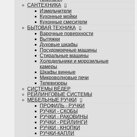
Телевизоры
САНТЕХНИКА
СИСТЕМЫ ВЁДЕР
Измельчители
РЕЙЛИНГОВЫЕ СИСТЕМЫ
Кухонные мойки
МЕБЕЛЬНЫЕ РУЧКИ
Кухонные смесители
ПРОФИЛЬ - РУЧКИ
БЫТОВАЯ ТЕХНИКА
РУЧКИ - СКОБЫ
Варочные поверхности
РУЧКИ - РАКОВИНЫ
Вытяжки
РУЧКИ - РЕЙЛИНГИ
Духовые шкафы
РУЧКИ - КНОПКИ
Посудомоечные машины
РУЧКИ-КАПЛИ
Стиральные машины
МЕБЕЛЬНЫЕ КРЮЧКИ
Холодильники и морозильные
Поддоны под мойку
камеры
Посудосушители
Шкафы винные
Кухонные лотки
Микроволновые печи
Подсветка для мебели
Телевизоры
НАПОЛНЕНИЕ ДЛЯ КУХОНЬ
СИСТЕМЫ ВЁДЕР
НАПОЛНЕНИЕ ДЛЯ ШКАФОВ
РЕЙЛИНГОВЫЕ СИСТЕМЫ
Настольные плинтуса
МЕБЕЛЬНЫЕ РУЧКИ
Плинтус LB-15
ПРОФИЛЬ - РУЧКИ
Плинтус LB-23
РУЧКИ - СКОБЫ
Плинтус LB-38
РУЧКИ - РАКОВИНЫ
Мебельные опоры
РУЧКИ - РЕЙЛИНГИ
Декоративные элементы для мебели
РУЧКИ - КНОПКИ
Планки
РУЧКИ-КАПЛИ
Планки для стеновых панелей и