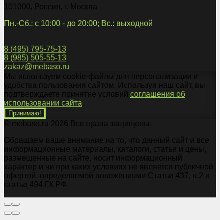
101000
,
Россия
,
г. Москва
Пн.-Сб.: с 10:00 - до 20:00; Вс.: выходной
8 (495) 795-75-13
8 (985) 505-55-13
zakaz@mebaso.ru
Мы используем cookie-файлы для персонализации и
удобства пользования сайтом. Используя наш сайт, вы
подтверждаете принятие условий
соглашения об
использовании сайта
.
Принимаю!
© mebaso.ru 2026 Все права защищены.
Обращаем ваше внимание на то, что данный сайт и все
информационные материалы, каталоги, статьи и цены,
размещенные на сайте, носит информационный
характер и ни при каких условиях не является публичной
офертой, определяемой положениями Статьи 437, п.2 и
статье 494 ГК РФ.