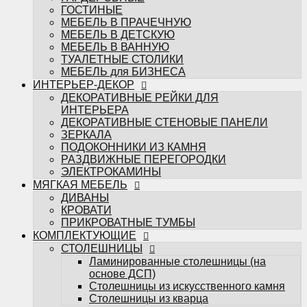
ЭЛЕКТРОКАМИНЫ
ГОСТИНЫЕ
МЯГКАЯ МЕБЕЛЬ
МЕБЕЛЬ В ПРАЧЕЧНУЮ
ДИВАНЫ
МЕБЕЛЬ В ДЕТСКУЮ
КРОВАТИ
МЕБЕЛЬ В ВАННУЮ
ПРИКРОВАТНЫЕ ТУМБЫ
ТУАЛЕТНЫЕ СТОЛИКИ
КОМПЛЕКТУЮЩИЕ
МЕБЕЛЬ для БИЗНЕСА
СТОЛЕШНИЦЫ
ИНТЕРЬЕР-ДЕКОР
Ламинированные столешницы (на
ДЕКОРАТИВНЫЕ РЕЙКИ ДЛЯ
основе ДСП)
ИНТЕРЬЕРА
Столешницы из искусственного камня
ДЕКОРАТИВНЫЕ СТЕНОВЫЕ ПАНЕЛИ
Столешницы из кварца
ЗЕРКАЛА
МЕБЕЛЬНЫЕ ФАСАДЫ
ПОДОКОННИКИ ИЗ КАМНЯ
ФРЕЗЕРОВКИ МЕБАСО
РАЗДВИЖНЫЕ ПЕРЕГОРОДКИ
ФАСАДЫ В ПЛАСТИКЕ
ЭЛЕКТРОКАМИНЫ
Фасады CLEAF
МЯГКАЯ МЕБЕЛЬ
Фасады FENIX
ДИВАНЫ
Фасады ALVIC
КРОВАТИ
Фасады MATTELUX
ПРИКРОВАТНЫЕ ТУМБЫ
Фасады ARPA
КОМПЛЕКТУЮЩИЕ
Фасады AGT
СТОЛЕШНИЦЫ
КРАШЕННЫЕ ФАСАДЫ (ЭМАЛЬ)
Ламинированные столешницы (на
ФАСАДЫ В ПЛЁНКЕ ПВХ
основе ДСП)
Пленки ADILET
Столешницы из искусственного камня
Пленки GREENWOOD
Столешницы из кварца
Пленки ТАДЖ