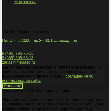
Мои заказы
101000
,
Россия
,
г. Москва
Пн.-Сб.: с 10:00 - до 20:00; Вс.: выходной
8 (495) 795-75-13
8 (985) 505-55-13
zakaz@mebaso.ru
Мы используем cookie-файлы для персонализации и
удобства пользования сайтом. Используя наш сайт, вы
подтверждаете принятие условий
соглашения об
использовании сайта
.
Принимаю!
© mebaso.ru 2026 Все права защищены.
Обращаем ваше внимание на то, что данный сайт и все
информационные материалы, каталоги, статьи и цены,
размещенные на сайте, носит информационный