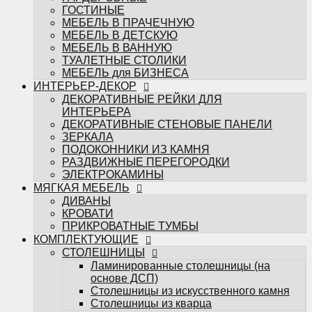
ЭЛЕКТРОКАМИНЫ
ГОСТИНЫЕ
МЯГКАЯ МЕБЕЛЬ
МЕБЕЛЬ В ПРАЧЕЧНУЮ
ДИВАНЫ
МЕБЕЛЬ В ДЕТСКУЮ
КРОВАТИ
МЕБЕЛЬ В ВАННУЮ
ПРИКРОВАТНЫЕ ТУМБЫ
ТУАЛЕТНЫЕ СТОЛИКИ
КОМПЛЕКТУЮЩИЕ
МЕБЕЛЬ для БИЗНЕСА
СТОЛЕШНИЦЫ
ИНТЕРЬЕР-ДЕКОР
Ламинированные столешницы (на
ДЕКОРАТИВНЫЕ РЕЙКИ ДЛЯ
основе ДСП)
ИНТЕРЬЕРА
Столешницы из искусственного камня
ДЕКОРАТИВНЫЕ СТЕНОВЫЕ ПАНЕЛИ
Столешницы из кварца
ЗЕРКАЛА
МЕБЕЛЬНЫЕ ФАСАДЫ
ПОДОКОННИКИ ИЗ КАМНЯ
ФРЕЗЕРОВКИ МЕБАСО
РАЗДВИЖНЫЕ ПЕРЕГОРОДКИ
ФАСАДЫ В ПЛАСТИКЕ
ЭЛЕКТРОКАМИНЫ
Фасады CLEAF
МЯГКАЯ МЕБЕЛЬ
Фасады FENIX
ДИВАНЫ
Фасады ALVIC
КРОВАТИ
Фасады MATTELUX
ПРИКРОВАТНЫЕ ТУМБЫ
Фасады ARPA
КОМПЛЕКТУЮЩИЕ
Фасады AGT
СТОЛЕШНИЦЫ
КРАШЕННЫЕ ФАСАДЫ (ЭМАЛЬ)
Ламинированные столешницы (на
ФАСАДЫ В ПЛЁНКЕ ПВХ
основе ДСП)
Пленки ADILET
Столешницы из искусственного камня
Пленки GREENWOOD
Столешницы из кварца
Пленки ТАДЖ