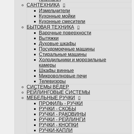
Телевизоры
САНТЕХНИКА
СИСТЕМЫ ВЁДЕР
Измельчители
РЕЙЛИНГОВЫЕ СИСТЕМЫ
Кухонные мойки
МЕБЕЛЬНЫЕ РУЧКИ
Кухонные смесители
ПРОФИЛЬ - РУЧКИ
БЫТОВАЯ ТЕХНИКА
РУЧКИ - СКОБЫ
Варочные поверхности
РУЧКИ - РАКОВИНЫ
Вытяжки
РУЧКИ - РЕЙЛИНГИ
Духовые шкафы
РУЧКИ - КНОПКИ
Посудомоечные машины
РУЧКИ-КАПЛИ
Стиральные машины
МЕБЕЛЬНЫЕ КРЮЧКИ
Холодильники и морозильные
Поддоны под мойку
камеры
Посудосушители
Шкафы винные
Кухонные лотки
Микроволновые печи
Подсветка для мебели
Телевизоры
НАПОЛНЕНИЕ ДЛЯ КУХОНЬ
СИСТЕМЫ ВЁДЕР
НАПОЛНЕНИЕ ДЛЯ ШКАФОВ
РЕЙЛИНГОВЫЕ СИСТЕМЫ
Настольные плинтуса
МЕБЕЛЬНЫЕ РУЧКИ
Плинтус LB-15
ПРОФИЛЬ - РУЧКИ
Плинтус LB-23
РУЧКИ - СКОБЫ
Плинтус LB-38
РУЧКИ - РАКОВИНЫ
Мебельные опоры
РУЧКИ - РЕЙЛИНГИ
Декоративные элементы для мебели
РУЧКИ - КНОПКИ
Планки
РУЧКИ-КАПЛИ
Планки для стеновых панелей и