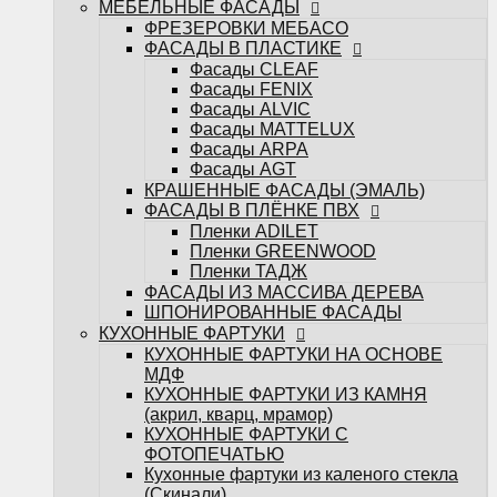
МЕБЕЛЬНЫЕ ФАСАДЫ
ФАСАДЫ ИЗ МАССИВА ДЕРЕВА
ФРЕЗЕРОВКИ МЕБАСО
ШПОНИРОВАННЫЕ ФАСАДЫ
ФАСАДЫ В ПЛАСТИКЕ
КУХОННЫЕ ФАРТУКИ
Фасады CLEAF
КУХОННЫЕ ФАРТУКИ НА ОСНОВЕ
Фасады FENIX
МДФ
Фасады ALVIC
КУХОННЫЕ ФАРТУКИ ИЗ КАМНЯ
Фасады MATTELUX
(акрил, кварц, мрамор)
Фасады ARPA
КУХОННЫЕ ФАРТУКИ С
Фасады AGT
ФОТОПЕЧАТЬЮ
КРАШЕННЫЕ ФАСАДЫ (ЭМАЛЬ)
Кухонные фартуки из каленого стекла
ФАСАДЫ В ПЛЁНКЕ ПВХ
(Скинали)
Пленки ADILET
САНТЕХНИКА
Пленки GREENWOOD
Измельчители
Пленки ТАДЖ
Кухонные мойки
ФАСАДЫ ИЗ МАССИВА ДЕРЕВА
Кухонные смесители
ШПОНИРОВАННЫЕ ФАСАДЫ
БЫТОВАЯ ТЕХНИКА
КУХОННЫЕ ФАРТУКИ
Варочные поверхности
КУХОННЫЕ ФАРТУКИ НА ОСНОВЕ
Вытяжки
МДФ
Духовые шкафы
КУХОННЫЕ ФАРТУКИ ИЗ КАМНЯ
Посудомоечные машины
(акрил, кварц, мрамор)
Стиральные машины
КУХОННЫЕ ФАРТУКИ С
Холодильники и морозильные камеры
ФОТОПЕЧАТЬЮ
Шкафы винные
Кухонные фартуки из каленого стекла
Микроволновые печи
(Скинали)