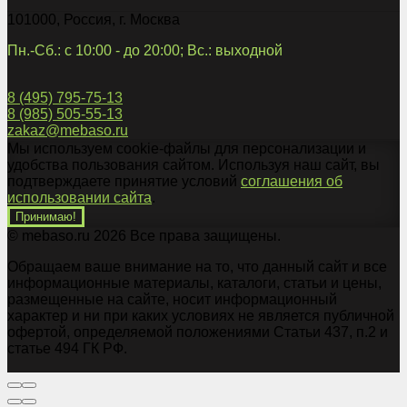
101000
,
Россия
,
г. Москва
Пн.-Сб.: с 10:00 - до 20:00; Вс.: выходной
8 (495) 795-75-13
8 (985) 505-55-13
zakaz@mebaso.ru
Мы используем cookie-файлы для персонализации и
удобства пользования сайтом. Используя наш сайт, вы
подтверждаете принятие условий
соглашения об
использовании сайта
.
Принимаю!
© mebaso.ru 2026 Все права защищены.
Обращаем ваше внимание на то, что данный сайт и все
информационные материалы, каталоги, статьи и цены,
размещенные на сайте, носит информационный
характер и ни при каких условиях не является публичной
офертой, определяемой положениями Статьи 437, п.2 и
статье 494 ГК РФ.