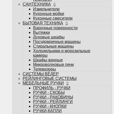
Телевизоры
САНТЕХНИКА
СИСТЕМЫ ВЁДЕР
Измельчители
РЕЙЛИНГОВЫЕ СИСТЕМЫ
Кухонные мойки
МЕБЕЛЬНЫЕ РУЧКИ
Кухонные смесители
ПРОФИЛЬ - РУЧКИ
БЫТОВАЯ ТЕХНИКА
РУЧКИ - СКОБЫ
Варочные поверхности
РУЧКИ - РАКОВИНЫ
Вытяжки
РУЧКИ - РЕЙЛИНГИ
Духовые шкафы
РУЧКИ - КНОПКИ
Посудомоечные машины
РУЧКИ-КАПЛИ
Стиральные машины
МЕБЕЛЬНЫЕ КРЮЧКИ
Холодильники и морозильные
Поддоны под мойку
камеры
Посудосушители
Шкафы винные
Кухонные лотки
Микроволновые печи
Подсветка для мебели
Телевизоры
НАПОЛНЕНИЕ ДЛЯ КУХОНЬ
СИСТЕМЫ ВЁДЕР
НАПОЛНЕНИЕ ДЛЯ ШКАФОВ
РЕЙЛИНГОВЫЕ СИСТЕМЫ
Настольные плинтуса
МЕБЕЛЬНЫЕ РУЧКИ
Плинтус LB-15
ПРОФИЛЬ - РУЧКИ
Плинтус LB-23
РУЧКИ - СКОБЫ
Плинтус LB-38
РУЧКИ - РАКОВИНЫ
Мебельные опоры
РУЧКИ - РЕЙЛИНГИ
Декоративные элементы для мебели
РУЧКИ - КНОПКИ
Планки
РУЧКИ-КАПЛИ
Планки для стеновых панелей и