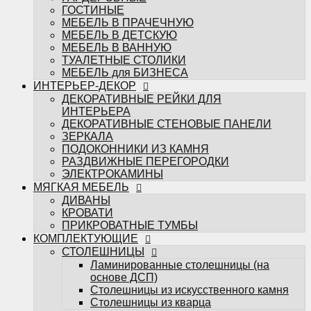
ЭЛЕКТРОКАМИНЫ
ГОСТИНЫЕ
МЯГКАЯ МЕБЕЛЬ
МЕБЕЛЬ В ПРАЧЕЧНУЮ
ДИВАНЫ
МЕБЕЛЬ В ДЕТСКУЮ
КРОВАТИ
МЕБЕЛЬ В ВАННУЮ
ПРИКРОВАТНЫЕ ТУМБЫ
ТУАЛЕТНЫЕ СТОЛИКИ
КОМПЛЕКТУЮЩИЕ
МЕБЕЛЬ для БИЗНЕСА
СТОЛЕШНИЦЫ
ИНТЕРЬЕР-ДЕКОР
Ламинированные столешницы (на
ДЕКОРАТИВНЫЕ РЕЙКИ ДЛЯ
основе ДСП)
ИНТЕРЬЕРА
Столешницы из искусственного камня
ДЕКОРАТИВНЫЕ СТЕНОВЫЕ ПАНЕЛИ
Столешницы из кварца
ЗЕРКАЛА
МЕБЕЛЬНЫЕ ФАСАДЫ
ПОДОКОННИКИ ИЗ КАМНЯ
ФРЕЗЕРОВКИ МЕБАСО
РАЗДВИЖНЫЕ ПЕРЕГОРОДКИ
ФАСАДЫ В ПЛАСТИКЕ
ЭЛЕКТРОКАМИНЫ
Фасады CLEAF
МЯГКАЯ МЕБЕЛЬ
Фасады FENIX
ДИВАНЫ
Фасады ALVIC
КРОВАТИ
Фасады MATTELUX
ПРИКРОВАТНЫЕ ТУМБЫ
Фасады ARPA
КОМПЛЕКТУЮЩИЕ
Фасады AGT
СТОЛЕШНИЦЫ
КРАШЕННЫЕ ФАСАДЫ (ЭМАЛЬ)
Ламинированные столешницы (на
ФАСАДЫ В ПЛЁНКЕ ПВХ
основе ДСП)
Пленки ADILET
Столешницы из искусственного камня
Пленки GREENWOOD
Столешницы из кварца
Пленки ТАДЖ