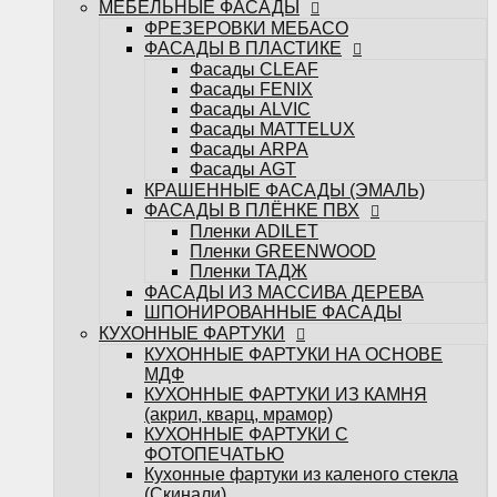
МЕБЕЛЬНЫЕ ФАСАДЫ
ФАСАДЫ ИЗ МАССИВА ДЕРЕВА
ФРЕЗЕРОВКИ МЕБАСО
ШПОНИРОВАННЫЕ ФАСАДЫ
ФАСАДЫ В ПЛАСТИКЕ
КУХОННЫЕ ФАРТУКИ
Фасады CLEAF
КУХОННЫЕ ФАРТУКИ НА ОСНОВЕ
Фасады FENIX
МДФ
Фасады ALVIC
КУХОННЫЕ ФАРТУКИ ИЗ КАМНЯ
Фасады MATTELUX
(акрил, кварц, мрамор)
Фасады ARPA
КУХОННЫЕ ФАРТУКИ С
Фасады AGT
ФОТОПЕЧАТЬЮ
КРАШЕННЫЕ ФАСАДЫ (ЭМАЛЬ)
Кухонные фартуки из каленого стекла
ФАСАДЫ В ПЛЁНКЕ ПВХ
(Скинали)
Пленки ADILET
САНТЕХНИКА
Пленки GREENWOOD
Измельчители
Пленки ТАДЖ
Кухонные мойки
ФАСАДЫ ИЗ МАССИВА ДЕРЕВА
Кухонные смесители
ШПОНИРОВАННЫЕ ФАСАДЫ
БЫТОВАЯ ТЕХНИКА
КУХОННЫЕ ФАРТУКИ
Варочные поверхности
КУХОННЫЕ ФАРТУКИ НА ОСНОВЕ
Вытяжки
МДФ
Духовые шкафы
КУХОННЫЕ ФАРТУКИ ИЗ КАМНЯ
Посудомоечные машины
(акрил, кварц, мрамор)
Стиральные машины
КУХОННЫЕ ФАРТУКИ С
Холодильники и морозильные камеры
ФОТОПЕЧАТЬЮ
Шкафы винные
Кухонные фартуки из каленого стекла
Микроволновые печи
(Скинали)