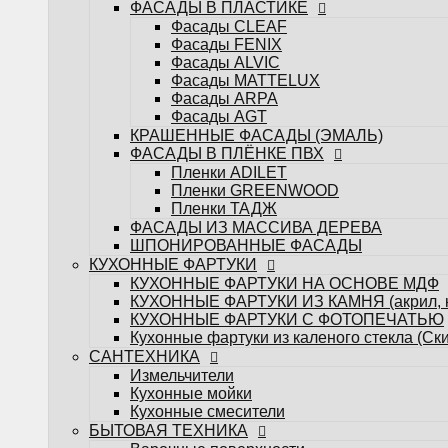
ФАСАДЫ ИЗ МАССИВА ДЕРЕВА
ФАСАДЫ В ПЛАСТИКЕ
ШПОНИРОВАННЫЕ ФАСАДЫ
Фасады CLEAF
КУХОННЫЕ ФАРТУКИ
Фасады FENIX
КУХОННЫЕ ФАРТУКИ НА ОСНОВЕ МДФ
Фасады ALVIC
КУХОННЫЕ ФАРТУКИ ИЗ КАМНЯ (акрил, к
Фасады MATTELUX
КУХОННЫЕ ФАРТУКИ С ФОТОПЕЧАТЬЮ
Фасады ARPA
Кухонные фартуки из каленого стекла (Ск
Фасады AGT
САНТЕХНИКА
КРАШЕННЫЕ ФАСАДЫ (ЭМАЛЬ)
Измельчители
ФАСАДЫ В ПЛЁНКЕ ПВХ
Кухонные мойки
Пленки ADILET
Кухонные смесители
Пленки GREENWOOD
БЫТОВАЯ ТЕХНИКА
Пленки ТАДЖ
Варочные поверхности
ФАСАДЫ ИЗ МАССИВА ДЕРЕВА
Вытяжки
ШПОНИРОВАННЫЕ ФАСАДЫ
Духовые шкафы
КУХОННЫЕ ФАРТУКИ
Посудомоечные машины
КУХОННЫЕ ФАРТУКИ НА ОСНОВЕ МДФ
Стиральные машины
КУХОННЫЕ ФАРТУКИ ИЗ КАМНЯ (акрил, к
Холодильники и морозильные камеры
КУХОННЫЕ ФАРТУКИ С ФОТОПЕЧАТЬЮ
Шкафы винные
Кухонные фартуки из каленого стекла (Ск
Микроволновые печи
САНТЕХНИКА
Телевизоры
Измельчители
СИСТЕМЫ ВЁДЕР
Кухонные мойки
РЕЙЛИНГОВЫЕ СИСТЕМЫ
Кухонные смесители
МЕБЕЛЬНЫЕ РУЧКИ
БЫТОВАЯ ТЕХНИКА
ПРОФИЛЬ - РУЧКИ