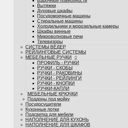
Варочные поверхности
РУЧКИ - СКОБЫ
Вытяжки
РУЧКИ - РАКОВИНЫ
Духовые шкафы
РУЧКИ - РЕЙЛИНГИ
Посудомоечные машины
РУЧКИ - КНОПКИ
Стиральные машины
РУЧКИ-КАПЛИ
Холодильники и морозильные камеры
МЕБЕЛЬНЫЕ КРЮЧКИ
Шкафы винные
Поддоны под мойку
Микроволновые печи
Посудосушители
Телевизоры
Кухонные лотки
СИСТЕМЫ ВЁДЕР
Подсветка для мебели
РЕЙЛИНГОВЫЕ СИСТЕМЫ
НАПОЛНЕНИЕ ДЛЯ КУХОНЬ
МЕБЕЛЬНЫЕ РУЧКИ
НАПОЛНЕНИЕ ДЛЯ ШКАФОВ
ПРОФИЛЬ - РУЧКИ
Настольные плинтуса
РУЧКИ - СКОБЫ
Плинтус LB-15
РУЧКИ - РАКОВИНЫ
Плинтус LB-23
РУЧКИ - РЕЙЛИНГИ
Плинтус LB-38
РУЧКИ - КНОПКИ
Мебельные опоры
РУЧКИ-КАПЛИ
Декоративные элементы для мебели
МЕБЕЛЬНЫЕ КРЮЧКИ
Планки
Поддоны под мойку
Планки для стеновых панелей и фартуков
Посудосушители
Планки для столешниц
Кухонные лотки
Кухонный Цоколь
Подсветка для мебели
НАПОЛНЕНИЕ ДЛЯ КУХОНЬ
НАПОЛНЕНИЕ ДЛЯ ШКАФОВ