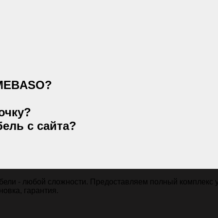
 MEBASO?
очку?
ель с сайта?
ели - любой сложности. Предоставляем полный комплекс ус
новка, гарантия.