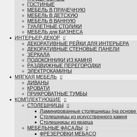
ЭЛЕКТРОКАМИНЫ
ГОСТИНЫЕ
МЯГКАЯ МЕБЕЛЬ
МЕБЕЛЬ В ПРАЧЕЧНУЮ
ДИВАНЫ
МЕБЕЛЬ В ДЕТСКУЮ
КРОВАТИ
МЕБЕЛЬ В ВАННУЮ
ПРИКРОВАТНЫЕ ТУМБЫ
ТУАЛЕТНЫЕ СТОЛИКИ
КОМПЛЕКТУЮЩИЕ
МЕБЕЛЬ для БИЗНЕСА
СТОЛЕШНИЦЫ
ИНТЕРЬЕР-ДЕКОР
Ламинированные столешницы (на основе
ДЕКОРАТИВНЫЕ РЕЙКИ ДЛЯ ИНТЕРЬЕРА
Столешницы из искусственного камня
ДЕКОРАТИВНЫЕ СТЕНОВЫЕ ПАНЕЛИ
Столешницы из кварца
ЗЕРКАЛА
МЕБЕЛЬНЫЕ ФАСАДЫ
ПОДОКОННИКИ ИЗ КАМНЯ
ФРЕЗЕРОВКИ МЕБАСО
РАЗДВИЖНЫЕ ПЕРЕГОРОДКИ
ФАСАДЫ В ПЛАСТИКЕ
ЭЛЕКТРОКАМИНЫ
Фасады CLEAF
МЯГКАЯ МЕБЕЛЬ
Фасады FENIX
ДИВАНЫ
Фасады ALVIC
КРОВАТИ
Фасады MATTELUX
ПРИКРОВАТНЫЕ ТУМБЫ
Фасады ARPA
КОМПЛЕКТУЮЩИЕ
Фасады AGT
СТОЛЕШНИЦЫ
КРАШЕННЫЕ ФАСАДЫ (ЭМАЛЬ)
Ламинированные столешницы (на основе
ФАСАДЫ В ПЛЁНКЕ ПВХ
Столешницы из искусственного камня
Пленки ADILET
Столешницы из кварца
Пленки GREENWOOD
МЕБЕЛЬНЫЕ ФАСАДЫ
Пленки ТАДЖ
ФРЕЗЕРОВКИ МЕБАСО